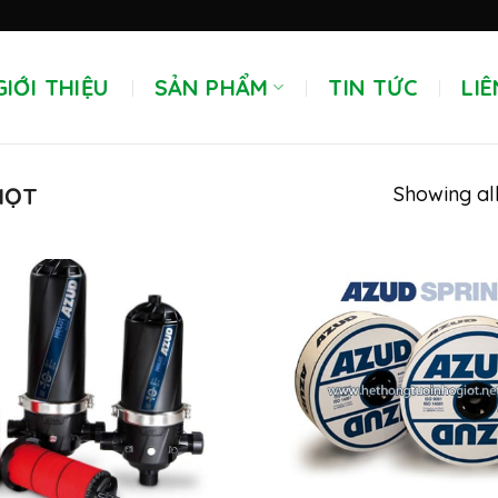
GIỚI THIỆU
SẢN PHẨM
TIN TỨC
LIÊ
Showing all
IỌT