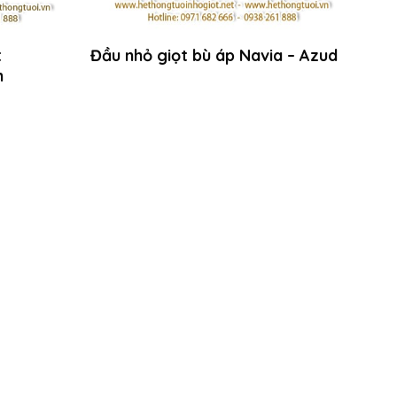
t
Đầu nhỏ giọt bù áp Navia – Azud
m