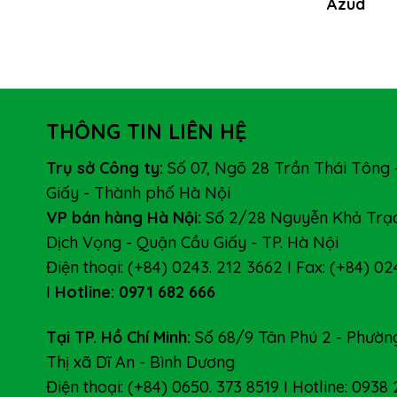
Azud
THÔNG TIN LIÊN HỆ
Trụ sở Công ty:
Số 07, Ngõ 28 Trần Thái Tông 
Giấy - Thành phố Hà Nội
VP bán hàng Hà Nội:
Số 2/28 Nguyễn Khả Trạc
Dịch Vọng - Quận Cầu Giấy - TP. Hà Nội
Điện thoại: (+84) 0243. 212 3662 I Fax: (+84) 02
I
Hotline: 0971 682 666
Tại TP. Hồ Chí Minh:
Số 68/9 Tân Phú 2 - Phường
Thị xã Dĩ An - Bình Dương
Điện thoại: (+84) 0650. 373 8519 I Hotline: 0938