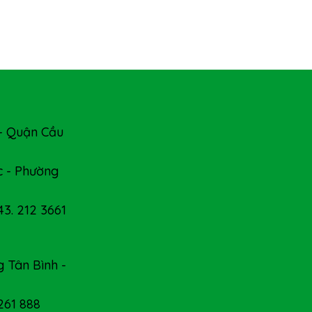
- Quận Cầu
 - Phường
43. 212 3661
 Tân Bình -
 261 888