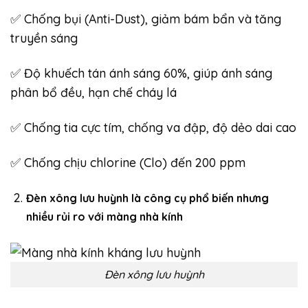
✅ Chống bụi (Anti-Dust), giảm bám bẩn và tăng
truyền sáng
✅ Độ khuếch tán ánh sáng 60%, giúp ánh sáng
phân bổ đều, hạn chế cháy lá
✅ Chống tia cực tím, chống va đập, độ dẻo dai cao
✅ Chống chịu chlorine (Clo) đến 200 ppm
Đèn xông lưu huỳnh là công cụ phổ biến nhưng
nhiều rủi ro với màng nhà kính
Đèn xông lưu huỳnh