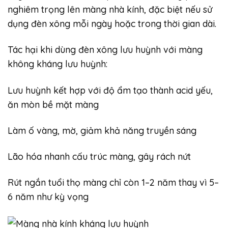
nghiêm trọng lên màng nhà kính, đặc biệt nếu sử
dụng đèn xông mỗi ngày hoặc trong thời gian dài.
Tác hại khi dùng đèn xông lưu huỳnh với màng
không kháng lưu huỳnh:
Lưu huỳnh kết hợp với độ ẩm tạo thành acid yếu,
ăn mòn bề mặt màng
Làm ố vàng, mờ, giảm khả năng truyền sáng
Lão hóa nhanh cấu trúc màng, gây rách nứt
Rút ngắn tuổi thọ màng chỉ còn 1–2 năm thay vì 5–
6 năm như kỳ vọng