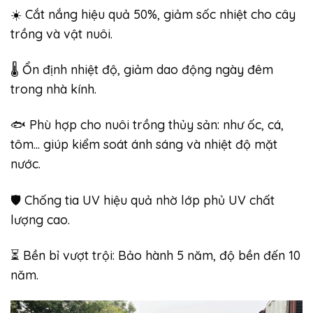
☀️ Cắt nắng hiệu quả 50%, giảm sốc nhiệt cho cây
trồng và vật nuôi.
🌡️ Ổn định nhiệt độ, giảm dao động ngày đêm
trong nhà kính.
🐟 Phù hợp cho nuôi trồng thủy sản: như ốc, cá,
tôm… giúp kiểm soát ánh sáng và nhiệt độ mặt
nước.
🛡️ Chống tia UV hiệu quả nhờ lớp phủ UV chất
lượng cao.
⏳ Bền bỉ vượt trội: Bảo hành 5 năm, độ bền đến 10
năm.