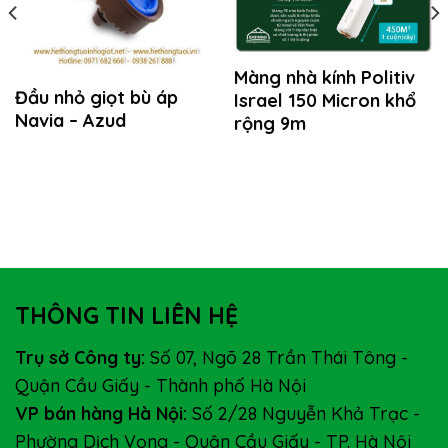
Màng nhà kính Politiv
Đầu nhỏ giọt bù áp
Israel 150 Micron khổ
Navia – Azud
rộng 9m
THÔNG TIN LIÊN HỆ
Trụ sở Công ty:
Số 07, Ngõ 28 Trần Thái Tông -
Quận Cầu Giấy - Thành phố Hà Nội
VP bán hàng Hà Nội:
Số 2/28 Nguyễn Khả Trạc -
Phường Dịch Vọng - Quận Cầu Giấy - TP. Hà Nội