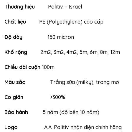
Thương hiệu
Politiv – Israel
Chất liệu
PE (Polyethylene) cao cấp
Độ dày
150 micron
Khổ rộng
2m2, 3m2, 4m2, 5m, 6m, 8m, 12m
Chiều dài cuộn
100m
Màu sắc
Trắng sữa (milky), trong mờ
Co giãn
>300%
Bảo hành
5 năm (độ bền 10 năm)
Logo
A.A. Politiv nhận diện chính hãng