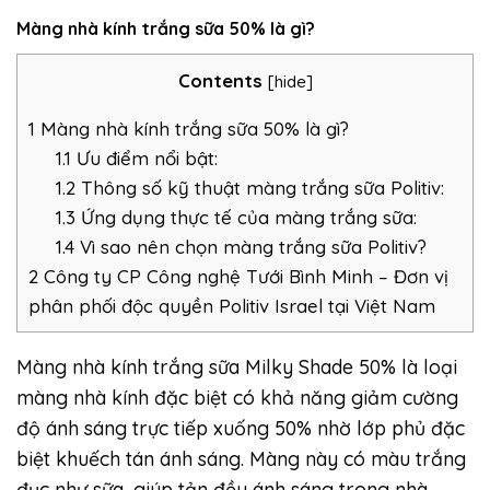
Màng nhà kính trắng sữa 50% là gì?
Contents
[
hide
]
1
Màng nhà kính trắng sữa 50% là gì?
1.1
Ưu điểm nổi bật:
1.2
Thông số kỹ thuật màng trắng sữa Politiv:
1.3
Ứng dụng thực tế của màng trắng sữa:
1.4
Vì sao nên chọn màng trắng sữa Politiv?
2
Công ty CP Công nghệ Tưới Bình Minh – Đơn vị
phân phối độc quyền Politiv Israel tại Việt Nam
Màng nhà kính trắng sữa Milky Shade 50% là loại
màng nhà kính đặc biệt có khả năng giảm cường
độ ánh sáng trực tiếp xuống 50% nhờ lớp phủ đặc
biệt khuếch tán ánh sáng. Màng này có màu trắng
đục như sữa, giúp tản đều ánh sáng trong nhà