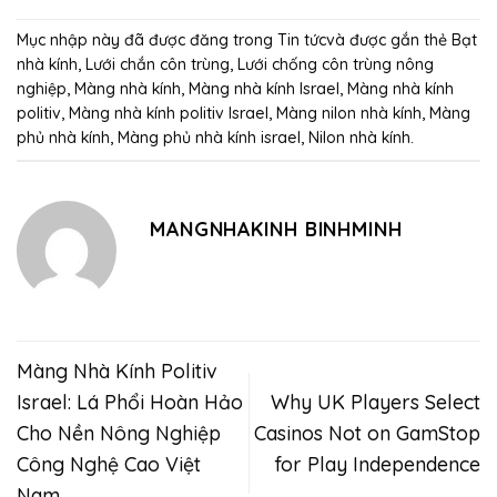
Mục nhập này đã được đăng trong
Tin tức
và được gắn thẻ
Bạt
nhà kính
,
Lưới chắn côn trùng
,
Lưới chống côn trùng nông
nghiệp
,
Màng nhà kính
,
Màng nhà kính Israel
,
Màng nhà kính
politiv
,
Màng nhà kính politiv Israel
,
Màng nilon nhà kính
,
Màng
phủ nhà kính
,
Màng phủ nhà kính israel
,
Nilon nhà kính
.
MANGNHAKINH BINHMINH
Màng Nhà Kính Politiv
Israel: Lá Phổi Hoàn Hảo
Why UK Players Select
Cho Nền Nông Nghiệp
Casinos Not on GamStop
Công Nghệ Cao Việt
for Play Independence
Nam