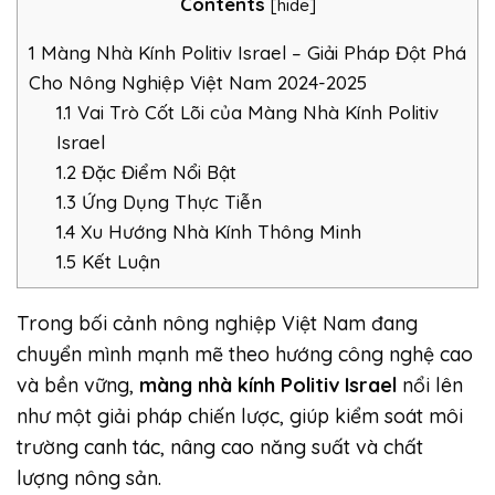
Contents
[
hide
]
1
Màng Nhà Kính Politiv Israel – Giải Pháp Đột Phá
Cho Nông Nghiệp Việt Nam 2024-2025
1.1
Vai Trò Cốt Lõi của Màng Nhà Kính Politiv
Israel
1.2
Đặc Điểm Nổi Bật
1.3
Ứng Dụng Thực Tiễn
1.4
Xu Hướng Nhà Kính Thông Minh
1.5
Kết Luận
Trong bối cảnh nông nghiệp Việt Nam đang
chuyển mình mạnh mẽ theo hướng công nghệ cao
và bền vững,
màng nhà kính
Politiv Israel
nổi lên
như một giải pháp chiến lược, giúp kiểm soát môi
trường canh tác, nâng cao năng suất và chất
lượng nông sản.