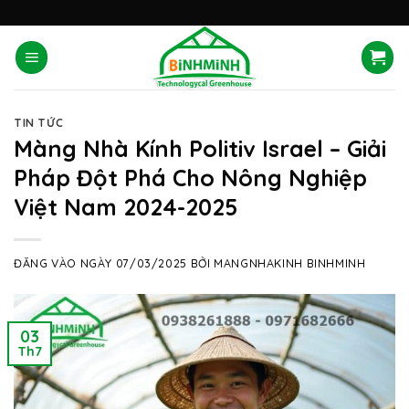
Skip
'
to
content
TIN TỨC
Màng Nhà Kính Politiv Israel – Giải
Pháp Đột Phá Cho Nông Nghiệp
Việt Nam 2024-2025
ĐĂNG VÀO NGÀY
07/03/2025
BỞI
MANGNHAKINH BINHMINH
03
Th7