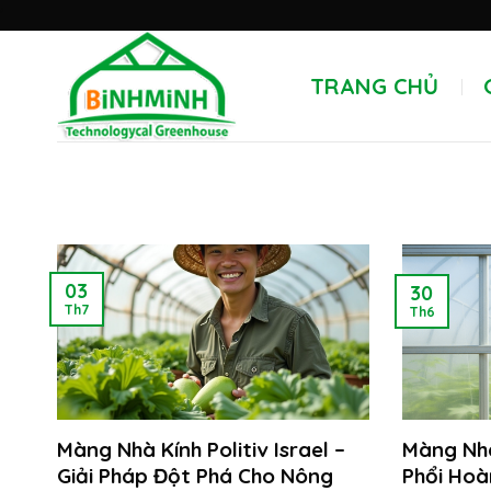
Skip
'
to
content
TRANG CHỦ
03
30
Th7
Th6
Màng Nhà Kính Politiv Israel –
Màng Nhà 
Giải Pháp Đột Phá Cho Nông
Phổi Ho