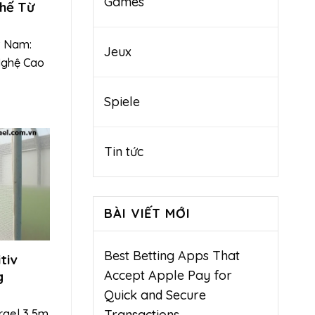
Games
hế Từ
t Nam:
Jeux
Nghệ Cao
Spiele
Tin tức
BÀI VIẾT MỚI
Best Betting Apps That
tiv
Accept Apple Pay for
g
Quick and Secure
srael 3,5m
Transactions