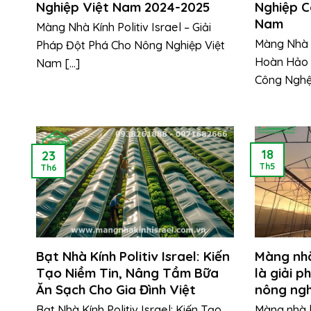
Nghiệp Việt Nam 2024-2025
Nghiệp C
Nam
Màng Nhà Kính Politiv Israel – Giải
Màng Nhà Kí
Pháp Đột Phá Cho Nông Nghiệp Việt
Hoàn Hảo 
Nam [...]
Công Nghệ [
18
23
Th5
Th6
Bạt Nhà Kính Politiv Israel: Kiến
Màng nhà
Tạo Niềm Tin, Nâng Tầm Bữa
là giải p
Ăn Sạch Cho Gia Đình Việt
nông ngh
Bạt Nhà Kính Politiv Israel: Kiến Tạo
Màng nhà k