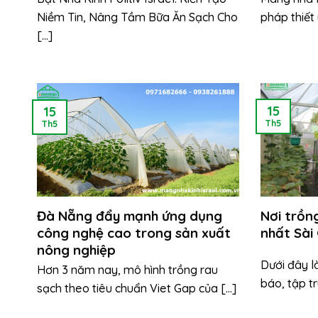
Niềm Tin, Nâng Tầm Bữa Ăn Sạch Cho
pháp thiết 
[...]
15
15
Th5
Th5
Đà Nẵng đẩy mạnh ứng dụng
Nơi trồn
công nghệ cao trong sản xuất
nhất Sài
nông nghiệp
Dưới đây là
Hơn 3 năm nay, mô hình trồng rau
báo, tập tr
sạch theo tiêu chuẩn Viet Gap của [...]