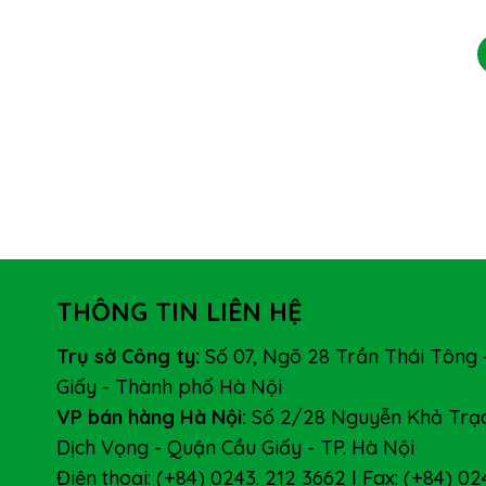
THÔNG TIN LIÊN HỆ
Trụ sở Công ty:
Số 07, Ngõ 28 Trần Thái Tông 
Giấy - Thành phố Hà Nội
VP bán hàng Hà Nội:
Số 2/28 Nguyễn Khả Trạc
Dịch Vọng - Quận Cầu Giấy - TP. Hà Nội
Điện thoại: (+84) 0243. 212 3662 I Fax: (+84) 02