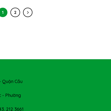
1
2
- Quận Cầu
 - Phường
43. 212 3661