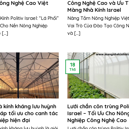
ông Nghệ Cao Việt
Công Nghệ Cao và Ưu T
Màng Nhà Kính Israel
nh Politiv Israel: “Lá Phổi”
Nâng Tầm Nông Nghiệp Việ
Cho Nền Nông Nghiệp
Vai Trò Của Đào Tạo Công 
...]
và [...]
18
Th5
 kính kháng lưu huỳnh
Lưới chắn côn trùng Poli
háp tối ưu cho canh tác
Israel – Tối Ưu Cho Nôn
iệp hiện đại
Nghiệp Công Nghệ Cao
ính kháng lưu huỳnh là giải
Lưới chắn côn trùng Politiv I