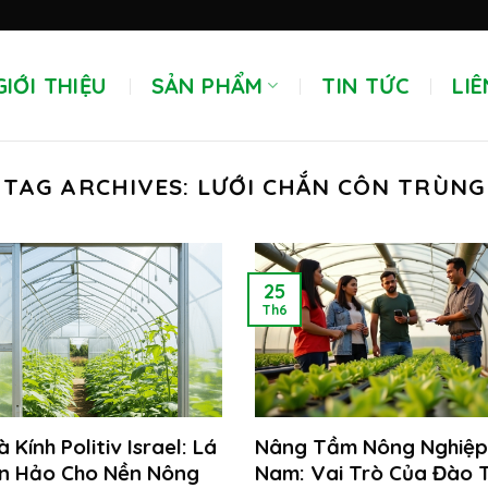
GIỚI THIỆU
SẢN PHẨM
TIN TỨC
LIÊ
TAG ARCHIVES:
LƯỚI CHẮN CÔN TRÙNG
25
Th6
Kính Politiv Israel: Lá
Nâng Tầm Nông Nghiệp
àn Hảo Cho Nền Nông
Nam: Vai Trò Của Đào 