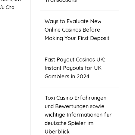
 Ưu Cho
Ways to Evaluate New
Online Casinos Before
Making Your First Deposit
Fast Payout Casinos UK:
Instant Payouts for UK
Gamblers in 2024
Toxi Casino Erfahrungen
und Bewertungen sowie
wichtige Informationen für
deutsche Spieler im
Überblick