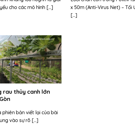
yếu cho các mô hình [...]
x 50m (Anti-Virus Net) – Tối
[...]
g rau thủy canh lớn
 Gòn
 phiên bản viết lại của bài
ung vào sự rõ [...]