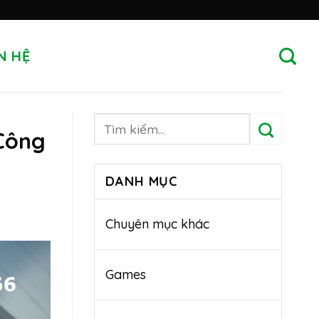
N HỆ
Công
DANH MỤC
Chuyên mục khác
Games