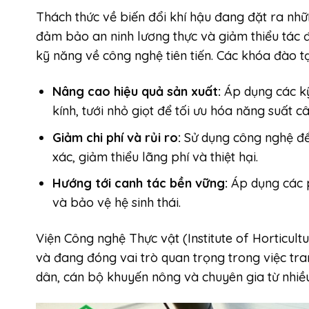
Thách thức về biến đổi khí hậu đang đặt ra nhữ
đảm bảo an ninh lương thực và giảm thiểu tác 
kỹ năng về công nghệ tiên tiến. Các khóa đào 
Nâng cao hiệu quả sản xuất:
Áp dụng các kỹ 
kính, tưới nhỏ giọt để tối ưu hóa năng suất câ
Giảm chi phí và rủi ro:
Sử dụng công nghệ để 
xác, giảm thiểu lãng phí và thiệt hại.
Hướng tới canh tác bền vững:
Áp dụng các p
và bảo vệ hệ sinh thái.
Viện Công nghệ Thực vật (Institute of Horticul
và đang đóng vai trò quan trọng trong việc tra
dân, cán bộ khuyến nông và chuyên gia từ nhiều