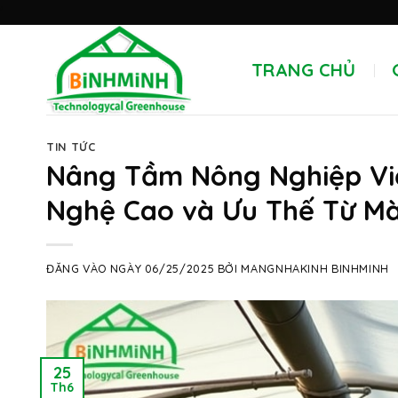
Skip
'
to
content
TRANG CHỦ
TIN TỨC
Nâng Tầm Nông Nghiệp Vi
Nghệ Cao và Ưu Thế Từ Mà
ĐĂNG VÀO NGÀY
06/25/2025
BỞI
MANGNHAKINH BINHMINH
25
Th6