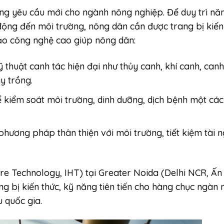
ng yêu cầu mới cho ngành nông nghiệp. Để duy trì năn
động đến môi trường, nông dân cần được trang bị kiến
tạo công nghệ cao giúp nông dân:
thuật canh tác hiện đại như thủy canh, khí canh, canh
y trồng.
kiểm soát môi trường, dinh dưỡng, dịch bệnh một các
hương pháp thân thiện với môi trường, tiết kiệm tài 
ture Technology, IHT) tại Greater Noida (Delhi NCR, Ấn
ng bị kiến thức, kỹ năng tiên tiến cho hàng chục ngàn
 quốc gia.